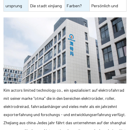
der
ursprung
zentrale
genau wie du
Die stadt xinjiang
Farben?
dem zweirad und
Persönlich und
behälter
xinhua in china
dem karton
persönlich.
Kim actors limited technology co., ein spezialisiert auf elektrofahrrad
mit seiner marke "otma" die in den bereichen elektroräder, roller,
elektrodreirad, fahrradanhänger und vieles mehr als ein jahrzehnt
exporterfahrung und forschungs - und entwicklungserfahrung verfügt.
Zhejiang aus china Jedes jahr fährt das unternehmen auf der shanghai