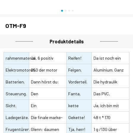
OTM-F9
Produktdetails
rahmenmaterial
Ja, 6 positiv
Reifen!
Da ist noch ein
Elektromotoren.
250 der motor
Felgen.
weiterer reifen
Aluminium. Ganz
Batterien.
Dann hörst du:
Vorderteil.
drin
hoch
Die hydraulik
Steuerung.
48V15Ah/20Ah
Den
Fanta,
hängt vor einer
Das PVC,
Sicht.
l.a., und das ist
wasserdichten
Ein
bitte.
kette
gabel
schwarz/aluminium,
Ja, ich bin mit
Ladegeräte.
der erste hinweis
stecker, effektiv
flüssigkristallanzeige
Die finale marke-
Gekette!
ist braun
dem KMC nicht
48 t * 170
Frugentüren.
und sinusförmig
stecker, 100 240V
Glenn: daumen
Tja, herr!
vertraut
millimeter,Prowheel.
1 g /13G über