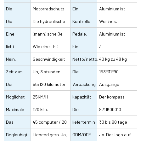
Die
50 60 Matthew 2-
svenja
Motorradschutz
Ein
Wo ist das
edelstahl
Aluminium ist
nachdämpfer
Die
4a
gegen erdbeben
Die hydraulische
autoschlüssel.
Kontrolle
flexibel
Weiches,
nach unten
retroresysteme!
Eine
nach zwei rädern
bremse
(mann) scheiße. -
und sattel.
Pedale.
bequemes
Aluminium ist
übertragung.
licht
er kommt mit
Wie eine LED.
Ein
leder/gummi
spiegelverkehrt
/
Nein,
Geschwindigkeit
knüppel.
Netto/netto.
40 kg zu 48 kg
gewiss
Zeit zum
sensoren/drehmoment
Uh, 3 stunden.
Die
153*31*90
nicht.
aufladen.
Der
sensor
55:120 kilometer
produktgröße
Verpackung
zentimeter
Ausgänge
leistungsbereich.
Möglichst
25KM/H
passt
für
kapazität
sichern.
Der kompass
viel fahren
Maximale
120 kilo.
beförderung.
Die
wurde nach rom
8711600010
stärke!
Das
45 computer / 20
zollcodes.
liefertermin
gebracht
30 bis 90 tage
kapazität
Beglaubigt.
GPS, 150 GPS / 40
Liebend gern. Ja,
ODM/OEM
Ja. Das logo auf