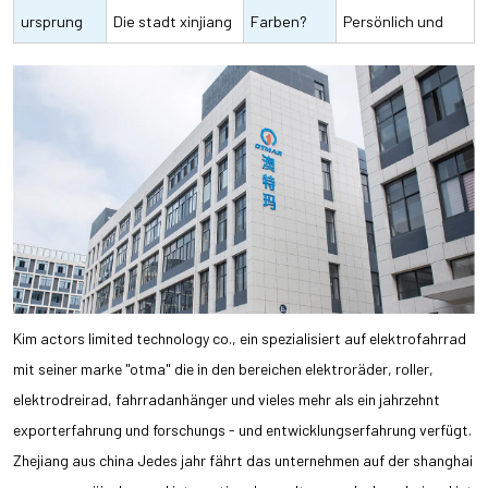
der
ursprung
zentrale
genau wie du
Die stadt xinjiang
Farben?
dem zweirad und
Persönlich und
behälter
xinhua in china
dem karton
persönlich.
Kim actors limited technology co., ein spezialisiert auf elektrofahrrad
mit seiner marke "otma" die in den bereichen elektroräder, roller,
elektrodreirad, fahrradanhänger und vieles mehr als ein jahrzehnt
exporterfahrung und forschungs - und entwicklungserfahrung verfügt.
Zhejiang aus china Jedes jahr fährt das unternehmen auf der shanghai