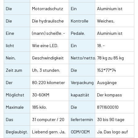
Die
50 60 Matthew 2-
svenja
Motorradschutz
Ein
Wo ist das
edelstahl
Aluminium ist
nachdämpfer
Die
4a
gegen erdbeben
Die hydraulische
autoschlüssel.
Kontrolle
flexibel
Weiches,
nach unten
retroresysteme!
Eine
nach zwei rädern
bremse
(mann) scheiße. -
und sattel.
Pedale.
bequemes
Aluminium ist
übertragung.
licht
er kommt mit
Wie eine LED.
Ein
leder/gummi
spiegelverkehrt
18. -
Nein,
Geschwindigkeit
knüppel.
Netto/netto.
aluminiumpfeiler
78 kg zu 85 kg
gewiss
Zeit zum
sensoren/drehmoment
Uh, 3 stunden.
Die
152*77*74
nicht.
aufladen.
Der
sensor
80:220 kilometer
produktgröße
Verpackung
zentimeter
Ausgänge
leistungsbereich.
Möglichst
30-60KM
passt
für
kapazität
sichern.
Der kompass
viel fahren
Maximale
185 kilo.
beförderung.
Die
wurde nach rom
8711600010
stärke!
Das
31 computer / 20
zollcodes.
liefertermin
gebracht
30 bis 90 tage
kapazität
Beglaubigt.
GPS, 67 GPS / 40
Liebend gern. Ja,
ODM/OEM
Ja. Das logo auf