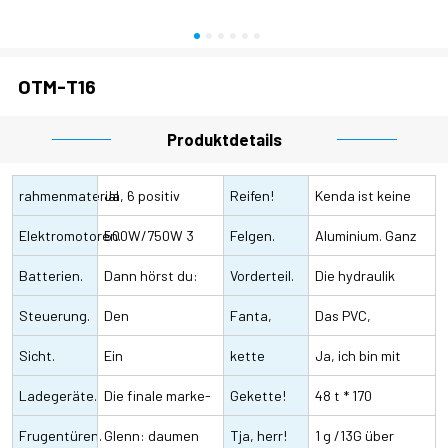
OTM-T16
Produktdetails
rahmenmaterial
Ja, 6 positiv
Reifen!
Kenda ist keine
Elektromotoren.
500W/750W 3
Felgen.
kenda mehr
Aluminium. Ganz
Batterien.
elektromotoren
Dann hörst du:
Vorderteil.
hoch
Die hydraulik
Steuerung.
48V15Ah/20Ah
Den
Fanta,
hängt vor einer
Das PVC,
Sicht.
l.a., und das ist
wasserdichten
Ein
bitte.
kette
gabel
schwarz/aluminium,
Ja, ich bin mit
Ladegeräte.
der erste hinweis
stecker, effektiv
flüssigkristallanzeige
Die finale marke-
Gekette!
ist braun
dem KMC nicht
48 t * 170
Frugentüren.
und sinusförmig
stecker, 100 240V
Glenn: daumen
Tja, herr!
vertraut
millimeter,Prowheel.
1 g /13G über